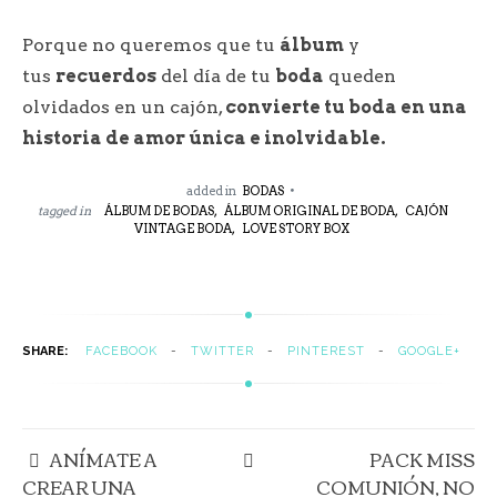
Porque no queremos que tu
álbum
y
tus
recuerdos
del día de tu
boda
queden
olvidados en un cajón,
convierte tu boda en una
historia de amor única e inolvidable.
added in
BODAS
tagged in
ÁLBUM DE BODAS,
ÁLBUM ORIGINAL DE BODA,
CAJÓN
VINTAGE BODA,
LOVE STORY BOX
SHARE:
FACEBOOK
TWITTER
PINTEREST
GOOGLE+
ANÍMATE A
PACK MISS
CREAR UNA
COMUNIÓN, NO