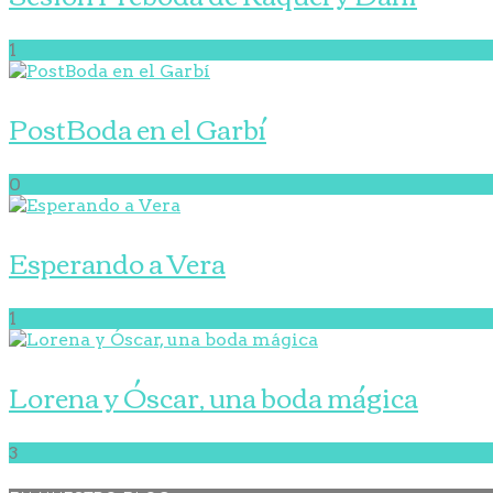
1
PostBoda en el Garbí
0
Esperando a Vera
1
Lorena y Óscar, una boda mágica
3