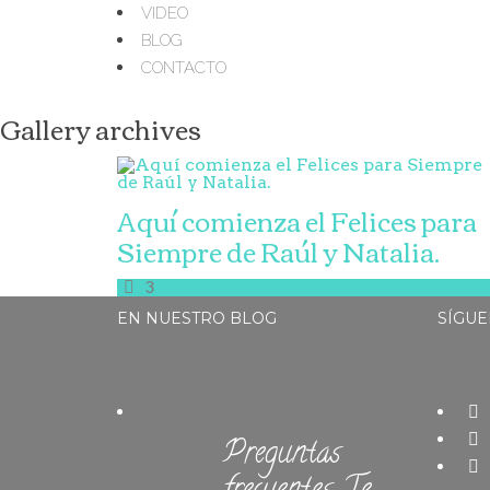
VIDEO
BLOG
CONTACTO
Gallery archives
Aquí comienza el Felices para
Siempre de Raúl y Natalia.
3
EN NUESTRO BLOG
SÍGUE
Preguntas