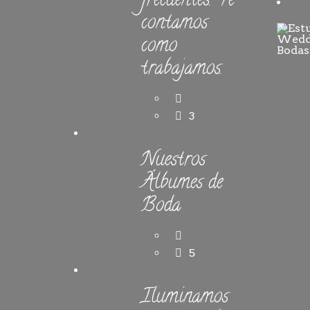
frecuentes. Te
contamos
como
trabajamos.
3
Nuestros
Álbumes de
Boda
5
Iluminamos