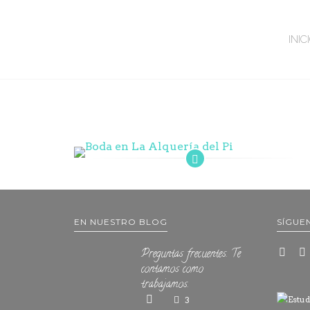
INIC
EN NUESTRO BLOG
SÍGUE
Preguntas frecuentes. Te
contamos como
trabajamos.
3