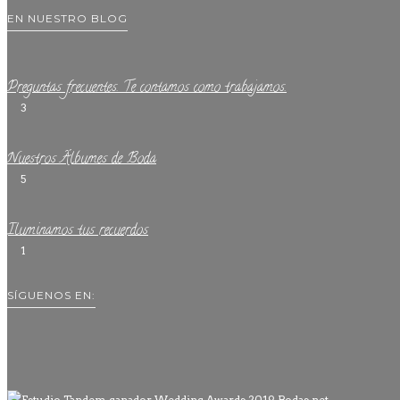
EN NUESTRO BLOG
Preguntas frecuentes. Te contamos como trabajamos.
3
Nuestros Álbumes de Boda
5
Iluminamos tus recuerdos
1
SÍGUENOS EN: