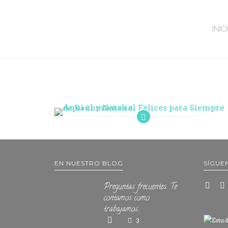
INIC
EN NUESTRO BLOG
SÍGUE
Preguntas frecuentes. Te
contamos como
trabajamos.
3