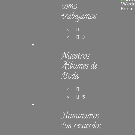
como
trabajamos.
3
Nuestros
Álbumes de
Boda
5
Iluminamos
tus recuerdos